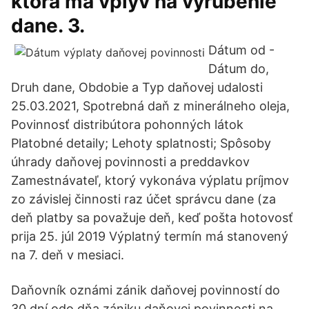
ktorá má vplyv na vyrubenie
dane. 3.
Dátum od -
Dátum do,
Druh dane, Obdobie a Typ daňovej udalosti
25.03.2021, Spotrebná daň z minerálneho oleja,
Povinnosť distribútora pohonných látok
Platobné detaily; Lehoty splatnosti; Spôsoby
úhrady daňovej povinnosti a preddavkov
Zamestnávateľ, ktorý vykonáva výplatu príjmov
zo závislej činnosti raz účet správcu dane (za
deň platby sa považuje deň, keď pošta hotovosť
prija 25. júl 2019 Výplatný termín má stanovený
na 7. deň v mesiaci.
Daňovník oznámi zánik daňovej povinností do
30 dní odo dňa zániku daňovej povinnosti na