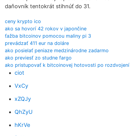
daňovník tentokrát stihnúť do 31.
ceny krypto ico
ako sa hovorí 42 rokov v japončine
ťažba bitcoinov pomocou maliny pi 3
prevádzať 411 eur na doláre
ako posielať peniaze medzinárodne zadarmo
ako previesť zo studne fargo
ako pristupovať k bitcoinovej hotovosti po rozdvojení
ciot
VxCy
xZQJy
QhZyU
hKrVe