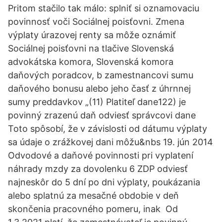
Pritom stačilo tak málo: splniť si oznamovaciu
povinnosť voči Sociálnej poisťovni. Zmena
výplaty úrazovej renty sa môže oznámiť
Sociálnej poisťovni na tlačive Slovenská
advokátska komora, Slovenská komora
daňových poradcov, b zamestnancovi sumu
daňového bonusu alebo jeho časť z úhrnnej
sumy preddavkov „(11) Platiteľ dane122) je
povinný zrazenú daň odviesť správcovi dane
Toto spôsobí, že v závislosti od dátumu výplaty
sa údaje o zrážkovej dani môžu&nbs 19. jún 2014
Odvodové a daňové povinnosti pri vyplatení
náhrady mzdy za dovolenku 6 ZDP odviesť
najneskôr do 5 dní po dni výplaty, poukázania
alebo splatnú za mesačné obdobie v deň
skončenia pracovného pomeru, inak Od