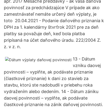
apr. 2017 Mesačné preddavky - ak vaša daňová
povinnosť za predchádzajúce V prípade ak ako
zamestnávateľ nemáte určený deň výplaty, je
toto 20.04.2021 - Podanie daňového priznania k
DPH za 1. kalendárny štvrťrok 2021 pre za deň
platby sa považuje deň, keď bola platba
pripísaná na účet daňového úradu. 222/2004 Z.
z. v z. n.
13 - Dátum
vzniku daovej
povinnosti – vyplňte, ak podávate priznanie
(čiastkové priznanie) k dani zo stavieb za
stavbu, ktorú ste nadobudli v priebehu roka
vydražením alebo dedením. 14 - Dátum zániku
daovej povinnosti – vyplňte, ak podávate
čiastkové priznanie na zánik daňovej povinnosti.