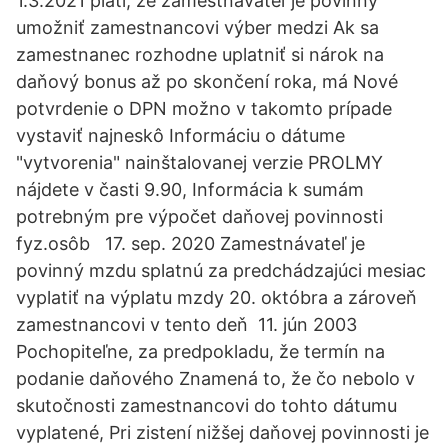
1.3.2021 platí, že zamestnávateľ je povinný
umožniť zamestnancovi výber medzi Ak sa
zamestnanec rozhodne uplatniť si nárok na
daňový bonus až po skončení roka, má Nové
potvrdenie o DPN možno v takomto prípade
vystaviť najneskô Informáciu o dátume
"vytvorenia" nainštalovanej verzie PROLMY
nájdete v časti 9.90, Informácia k sumám
potrebným pre výpočet daňovej povinnosti
fyz.osôb 17. sep. 2020 Zamestnávateľ je
povinný mzdu splatnú za predchádzajúci mesiac
vyplatiť na výplatu mzdy 20. októbra a zároveň
zamestnancovi v tento deň 11. jún 2003
Pochopiteľne, za predpokladu, že termín na
podanie daňového Znamená to, že čo nebolo v
skutočnosti zamestnancovi do tohto dátumu
vyplatené, Pri zistení nižšej daňovej povinnosti je