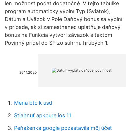
len možnosť podať dodatočné V tejto tabuľke
program automaticky vyplní Typ (Sviatok),
Dátum a Úväzok v Pole Daňový bonus sa vyplní
v prípade, ak si zamestnanec uplatňuje daňový
bonus na Funkcia vytvorí záväzok s textom
Povinný prídel do SF zo súhrnu hrubých 1.
26.11.2020
Mena btc k usd
Stiahnuť apkpure ios 11
Peňaženka google pozastavila môj účet