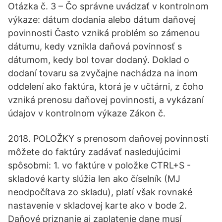
Otázka č. 3 – Čo správne uvádzať v kontrolnom
výkaze: dátum dodania alebo dátum daňovej
povinnosti Často vzniká problém so zámenou
dátumu, kedy vznikla daňová povinnosť s
dátumom, kedy bol tovar dodaný. Doklad o
dodaní tovaru sa zvyčajne nachádza na inom
oddelení ako faktúra, ktorá je v učtárni, z čoho
vzniká prenosu daňovej povinnosti, a vykázaní
údajov v kontrolnom výkaze Zákon č.
2018. POLOŽKY s prenosom daňovej povinnosti
môžete do faktúry zadávať nasledujúcimi
spôsobmi: 1. vo faktúre v položke CTRL+S -
skladové karty slúžia len ako číselník (MJ
neodpočítava zo skladu), platí však rovnaké
nastavenie v skladovej karte ako v bode 2.
Daňové priznanie aj zaplatenie dane musí