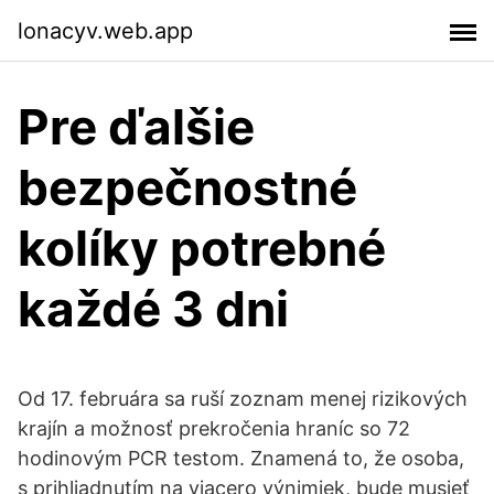
lonacyv.web.app
Pre ďalšie
bezpečnostné
kolíky potrebné
každé 3 dni
Od 17. februára sa ruší zoznam menej rizikových
krajín a možnosť prekročenia hraníc so 72
hodinovým PCR testom. Znamená to, že osoba,
s prihliadnutím na viacero výnimiek, bude musieť