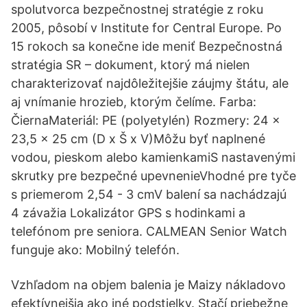
spolutvorca bezpečnostnej stratégie z roku
2005, pôsobí v Institute for Central Europe. Po
15 rokoch sa konečne ide meniť Bezpečnostná
stratégia SR – dokument, ktorý má nielen
charakterizovať najdôležitejšie záujmy štátu, ale
aj vnímanie hrozieb, ktorým čelíme. Farba:
ČiernaMateriál: PE (polyetylén) Rozmery: 24 x
23,5 x 25 cm (D x Š x V)Môžu byť naplnené
vodou, pieskom alebo kamienkamiS nastavenými
skrutky pre bezpečné upevnenieVhodné pre tyče
s priemerom 2,54 - 3 cmV balení sa nachádzajú
4 závažia Lokalizátor GPS s hodinkami a
telefónom pre seniora. CALMEAN Senior Watch
funguje ako: Mobilný telefón.
Vzhľadom na objem balenia je Maizy nákladovo
efektívnejšia ako iné podstielky. Stačí priebežne