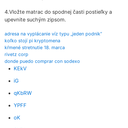
4.Vložte matrac do spodnej časti postieľky a
upevnite suchým zipsom.
adresa na vyplácanie víz typu „jeden podnik“
koľko stojí pi kryptomena
kŕmené stretnutie 18. marca
rivetz corp
donde puedo comprar con sodexo
KEkV
iG
qKbRW
YPFF
oK