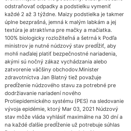
odstraňovať odpadky a podstielku vymeniť
každé 2 až 3 týždne. Maizy podstielka je takmer
úplne bezprašná, jemná k malým labkám a jej
textúra je atraktívna pre mačky a mačiatka.
100% biologicky rozložiteľná a šetrná k Podľa
ministrov je nutné núdzový stav predĺžiť, aby
mohli naďalej platiť bezpečnostné nariadenia,
akými sú nočný zákaz vychádzania alebo
zatvorenie väčšiny obchodov.Minister
zdravotníctva Jan Blatný tiež považuje
predĺženie núdzového stavu za potrebné pre
dodržiavanie nariadení nového
Protiepidemického systému (PES) na sledovanie
vývoja epidémie, ktorý Mar 03, 2021 Núdzový
stav môže vláda vyhlásiť maximálne na 30 dní a
na každé ďalšie predĺženie už potrebuje súhlas