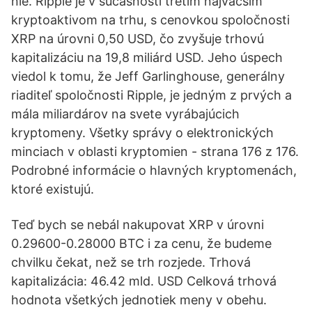
nie. Ripple je v súčasnosti tretím najväčším
kryptoaktivom na trhu, s cenovkou spoločnosti
XRP na úrovni 0,50 USD, čo zvyšuje trhovú
kapitalizáciu na 19,8 miliárd USD. Jeho úspech
viedol k tomu, že Jeff Garlinghouse, generálny
riaditeľ spoločnosti Ripple, je jedným z prvých a
mála miliardárov na svete vyrábajúcich
kryptomeny. Všetky správy o elektronických
minciach v oblasti kryptomien - strana 176 z 176.
Podrobné informácie o hlavných kryptomenách,
ktoré existujú.
Teď bych se nebál nakupovat XRP v úrovni
0.29600-0.28000 BTC i za cenu, že budeme
chvilku čekat, než se trh rozjede. Trhová
kapitalizácia: 46.42 mld. USD Celková trhová
hodnota všetkých jednotiek meny v obehu.