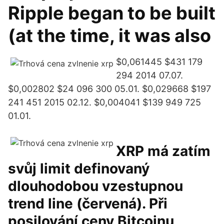
Ripple began to be built
(at the time, it was also
$0,061445 $431 179
294 2014 07.07.
$0,002802 $24 096 300 05.01. $0,029668 $197
241 451 2015 02.12. $0,004041 $139 949 725
01.01.
XRP má zatím
svůj limit definovaný
dlouhodobou vzestupnou
trend line (červená). Při
posilování ceny Bitcoinu