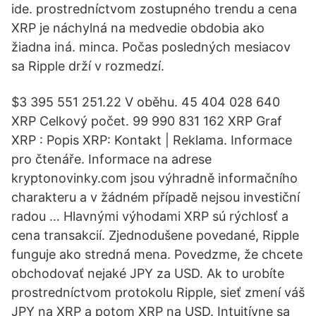
ide. prostredníctvom zostupného trendu a cena
XRP je náchylná na medvedie obdobia ako
žiadna iná. minca. Počas posledných mesiacov
sa Ripple drží v rozmedzí.
$3 395 551 251.22 V oběhu. 45 404 028 640
XRP Celkový počet. 99 990 831 162 XRP Graf
XRP : Popis XRP: Kontakt | Reklama. Informace
pro čtenáře. Informace na adrese
kryptonovinky.com jsou výhradně informačního
charakteru a v žádném případě nejsou investiční
radou … Hlavnými výhodami XRP sú rýchlosť a
cena transakcií. Zjednodušene povedané, Ripple
funguje ako stredná mena. Povedzme, že chcete
obchodovať nejaké JPY za USD. Ak to urobíte
prostredníctvom protokolu Ripple, sieť zmení váš
JPY na XRP a potom XRP na USD. Intuitívne sa