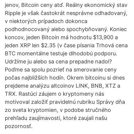
jenov, Bitcoin ceny atď. Reálny ekonomický stav
Ripple je však častokrát nesprávne odhadovaný,
v niektorých prípadoch dokonca
podhodnocovaný alebo spochybňovaný. Koniec
koncov, jeden Bitcoin má hodnotu $13,900 a
jeden XRP len $2.35 (v čase písania Trhová cena
BTC momentálne testuje dlhodobú podporu.
Udržíme ju alebo sa cena prepadne nadol?
Poďme sa spolu pozrieť na smerovanie ceny
počas najbližších hodín. Okrem bitcoinu si dnes
prejdeme analýzu altcoinov LINK, BNB, XTZ a
TRX. Rastúci záujem o kryptomeny nás
motivoval založiť pravidelnú rubriku Správy dňa
zo sveta kryptomien, v podobe stručného
prehľadu zaujímavosti, ktoré zaujali našu
pozornosť.