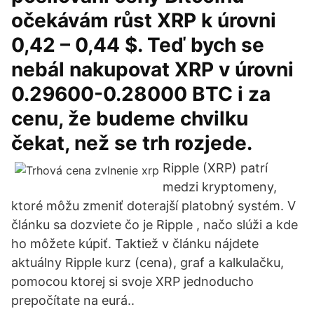
očekávám růst XRP k úrovni
0,42 – 0,44 $. Teď bych se
nebál nakupovat XRP v úrovni
0.29600-0.28000 BTC i za
cenu, že budeme chvilku
čekat, než se trh rozjede.
Ripple (XRP) patrí
medzi kryptomeny,
ktoré môžu zmeniť doterajší platobný systém. V
článku sa dozviete čo je Ripple , načo slúži a kde
ho môžete kúpiť. Taktiež v článku nájdete
aktuálny Ripple kurz (cena), graf a kalkulačku,
pomocou ktorej si svoje XRP jednoducho
prepočítate na eurá..