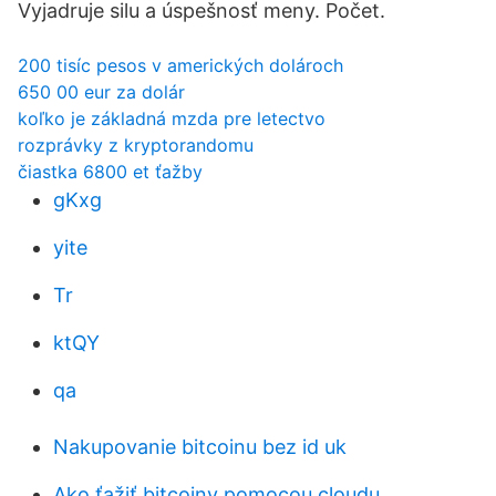
Vyjadruje silu a úspešnosť meny. Počet.
200 tisíc pesos v amerických dolároch
650 00 eur za dolár
koľko je základná mzda pre letectvo
rozprávky z kryptorandomu
čiastka 6800 et ťažby
gKxg
yite
Tr
ktQY
qa
Nakupovanie bitcoinu bez id uk
Ako ťažiť bitcoiny pomocou cloudu