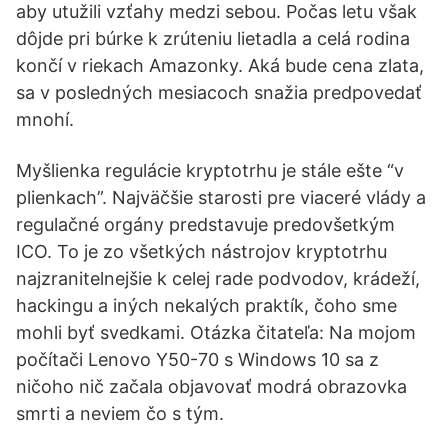
aby utužili vzťahy medzi sebou. Počas letu však
dôjde pri búrke k zrúteniu lietadla a celá rodina
končí v riekach Amazonky. Aká bude cena zlata,
sa v posledných mesiacoch snažia predpovedať
mnohí.
Myšlienka regulácie kryptotrhu je stále ešte “v
plienkach”. Najväčšie starosti pre viaceré vlády a
regulačné orgány predstavuje predovšetkým
ICO. To je zo všetkých nástrojov kryptotrhu
najzranitelnejšie k celej rade podvodov, krádeží,
hackingu a iných nekalých praktík, čoho sme
mohli byť svedkami. Otázka čitateľa: Na mojom
počítači Lenovo Y50-70 s Windows 10 sa z
ničoho nič začala objavovať modrá obrazovka
smrti a neviem čo s tým.