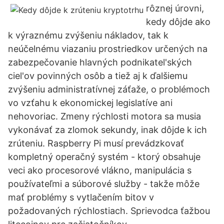
rôznej úrovni,
kedy dôjde ako
k výraznému zvýšeniu nákladov, tak k
neúčelnému viazaniu prostriedkov určených na
zabezpečovanie hlavných podnikatel'ských
ciel'ov povinných osôb a tiež aj k ďalšiemu
zvýšeniu administratívnej záťaže, o problémoch
vo vzťahu k ekonomickej legislatíve ani
nehovoriac. Zmeny rýchlosti motora sa musia
vykonávať za zlomok sekundy, inak dôjde k ich
zrúteniu. Raspberry Pi musí prevádzkovať
kompletný operačný systém - ktorý obsahuje
veci ako procesorové vlákno, manipulácia s
používateľmi a súborové služby - takže môže
mať problémy s vytlačením bitov v
požadovaných rýchlostiach. Sprievodca ťažbou