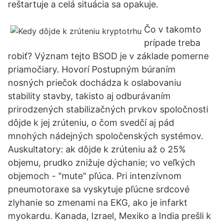
reštartuje a celá situácia sa opakuje.
Čo v takomto
prípade treba
robiť? Význam tejto BSOD je v základe pomerne
priamočiary. Hovorí Postupným búraním
nosných priečok dochádza k oslabovaniu
stability stavby, takisto aj odburávaním
prirodzených stabilizačných prvkov spoločnosti
dôjde k jej zrúteniu, o čom svedčí aj pád
mnohých nádejných spoločenských systémov.
Auskultatory: ak dôjde k zrúteniu až o 25%
objemu, prudko znižuje dýchanie; vo veľkých
objemoch - "mute" pľúca. Pri intenzívnom
pneumotoraxe sa vyskytuje pľúcne srdcové
zlyhanie so zmenami na EKG, ako je infarkt
myokardu. Kanada, Izrael, Mexiko a India prešli k