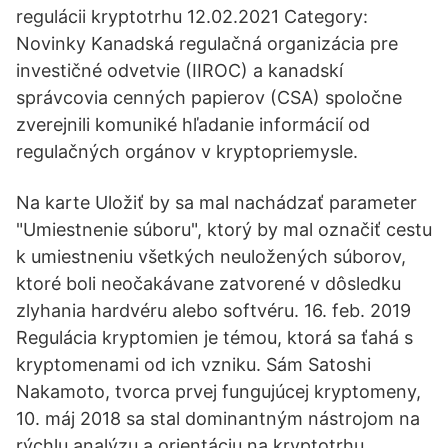
regulácii kryptotrhu 12.02.2021 Category:
Novinky Kanadská regulačná organizácia pre
investičné odvetvie (IIROC) a kanadskí
správcovia cenných papierov (CSA) spoločne
zverejnili komuniké hľadanie informácií od
regulačných orgánov v kryptopriemysle.
Na karte Uložiť by sa mal nachádzať parameter
"Umiestnenie súboru", ktorý by mal označiť cestu
k umiestneniu všetkých neuložených súborov,
ktoré boli neočakávane zatvorené v dôsledku
zlyhania hardvéru alebo softvéru. 16. feb. 2019
Regulácia kryptomien je témou, ktorá sa ťahá s
kryptomenami od ich vzniku. Sám Satoshi
Nakamoto, tvorca prvej fungujúcej kryptomeny,
10. máj 2018 sa stal dominantným nástrojom na
rýchlu analýzu a orientáciu na kryptotrhu.