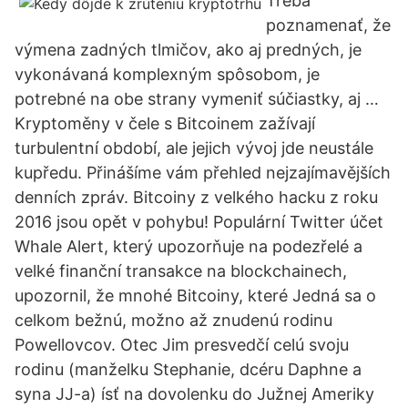
Treba
poznamenať, že
výmena zadných tlmičov, ako aj predných, je
vykonávaná komplexným spôsobom, je
potrebné na obe strany vymeniť súčiastky, aj …
Kryptoměny v čele s Bitcoinem zažívají
turbulentní období, ale jejich vývoj jde neustále
kupředu. Přinášíme vám přehled nejzajímavějších
denních zpráv. Bitcoiny z velkého hacku z roku
2016 jsou opět v pohybu! Populární Twitter účet
Whale Alert, který upozorňuje na podezřelé a
velké finanční transakce na blockchainech,
upozornil, že mnohé Bitcoiny, které Jedná sa o
celkom bežnú, možno až znudenú rodinu
Powellovcov. Otec Jim presvedčí celú svoju
rodinu (manželku Stephanie, dcéru Daphne a
syna JJ-a) ísť na dovolenku do Južnej Ameriky