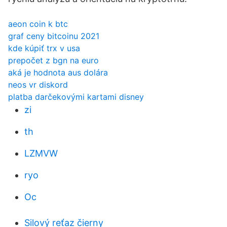
aeon coin k btc
graf ceny bitcoinu 2021
kde kúpiť trx v usa
prepočet z bgn na euro
aká je hodnota aus dolára
neos vr diskord
platba darčekovými kartami disney
zi
th
LZMVW
ryo
Oc
Silový reťaz čierny