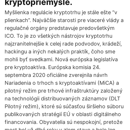
kryptopriemysle.
Myšlienka regulácie kryptotrhu je stále ešte “v
plienkach”. Najväčšie starosti pre viaceré vlády a
regulačné orgány predstavuje predovšetkým
ICO. To je zo všetkých nástrojov kryptotrhu
najzranitelnejšie k celej rade podvodov, krádeží,
hackingu a iných nekalých praktík, čoho sme
mohli byť svedkami. Nová európska legislatíva
pre kryptoaktíva. Európska komisia 24.
septembra 2020 oficiálne zverejnila návrh
Nariadenia o trhoch s kryptoaktívami (MiCA) a
pilotný režim pre trhové infraštruktúry založený
na technológii distribuovaných záznamov (DLT
Pilotný režim), ktoré sú súčasťou širšieho súboru
publikovaných stratégií EÚ v oblasti digitálneho
financovania. Obyvatelia sú nespokojní, pretože
most bol už dlhé roky v zlom stave a bolo len