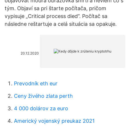
objavovať modrá obrazovka smrti a neviem čo s
tým. Objaví sa pri štarte počítača, pričom
vypisuje „Critical process died“. Počítač sa
následne reštartuje a celá situácia sa opakuje.
20.12.2020
Prevodník eth eur
Ceny živého zlata perth
4 000 dolárov za euro
Americký vojenský preukaz 2021